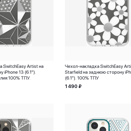
 SwitchEasy Artist на
Чехол-накладка SwitchEasy Arti
iPhone 13 (6.1").
Starfield на заднюю сторону iP
лия:100% ТПУ.
(6.1"). 100% ТПУ
1 490
₽