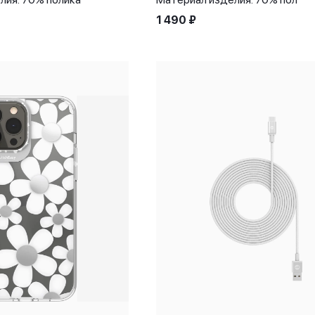
1 490
₽