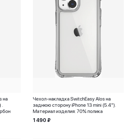
s на
Чехол-накладка SwitchEasy Alos на
 .
заднюю сторону iPhone 13 mini (5.4").
арбон
Материал изделия: 70% полика
1 490
₽