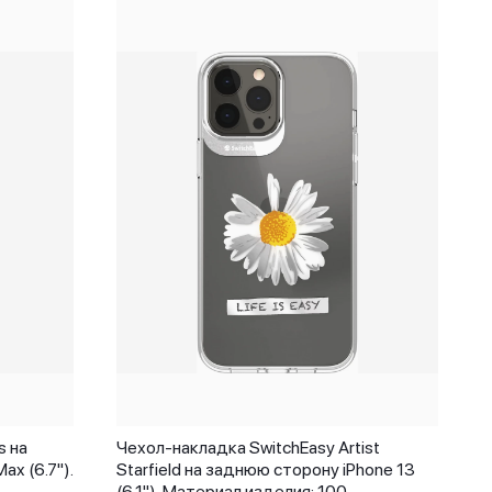
s на
Чехол-накладка SwitchEasy Artist
ax (6.7").
Starfield на заднюю сторону iPhone 13
(6.1"). Материал изделия: 100