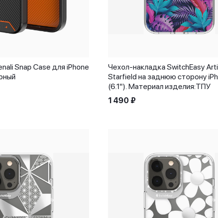
nali Snap Case для iPhone
Чехол-накладка SwitchEasy Arti
ерный
Starfield на заднюю сторону iP
(6.1"). Материал изделия:ТПУ
1 490
₽