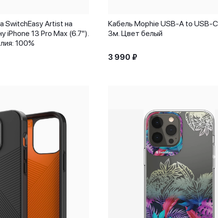
 SwitchEasy Artist на
Кабель Mophie USB-A to USB-C
iPhone 13 Pro Max (6.7").
3м. Цвет белый
лия: 100%
3 990
₽