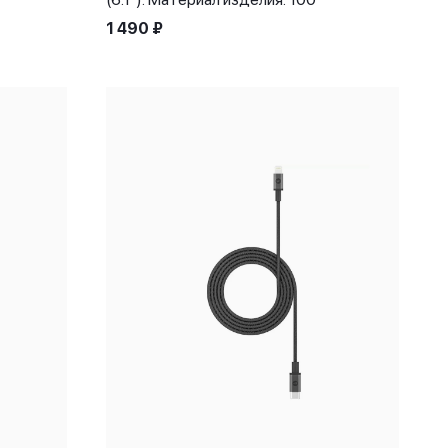
1 490
₽