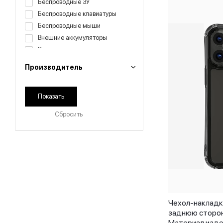
Беспроводные ЗУ
Беспроводные клавиатуры
Беспроводные мыши
Внешние аккумуляторы
Внешние жесткие диски
Зарядные устройства
Производитель
Кабели и переходники
Клавиатуры
Коврики настольные
Органайзеры
Сбросить
Переходник
Салфетки для дисплея
Стилус
Сумки для ноутбуков
Сумки и чехлы для ноутбуков
Трекпады
Чехлы iPhone 12 mini
Чехол-накладка
Чехлы MacBook Air 13
заднюю сторону 
Чехлы для AirPods
Материал изде