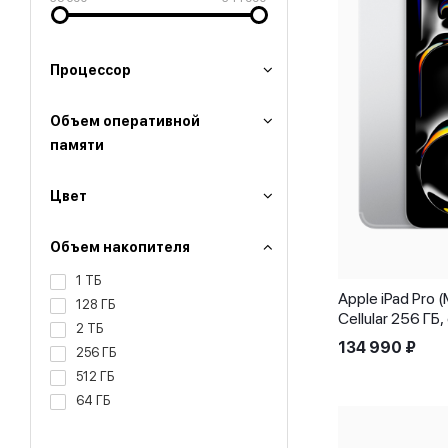
Процессор
Объем оперативной
памяти
Цвет
Объем накопителя
1 ТБ
Apple iPad Pro 
128 ГБ
Cellular 256 ГБ
2 ТБ
134 990
₽
256 ГБ
512 ГБ
64 ГБ