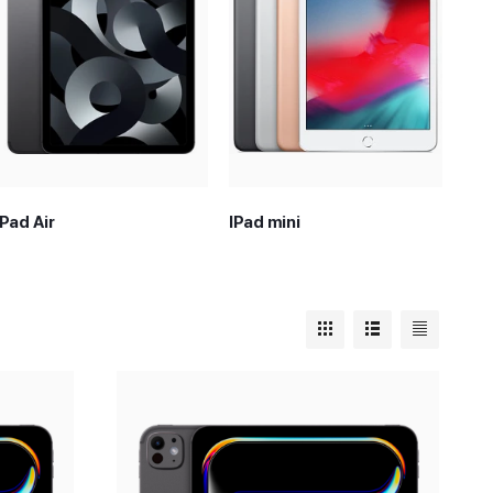
iPad Air
IPad mini