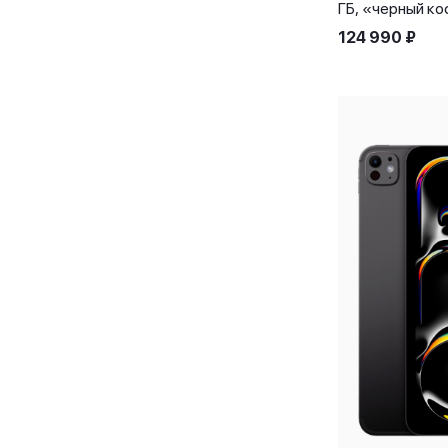
ГБ, «черный к
124 990
₽