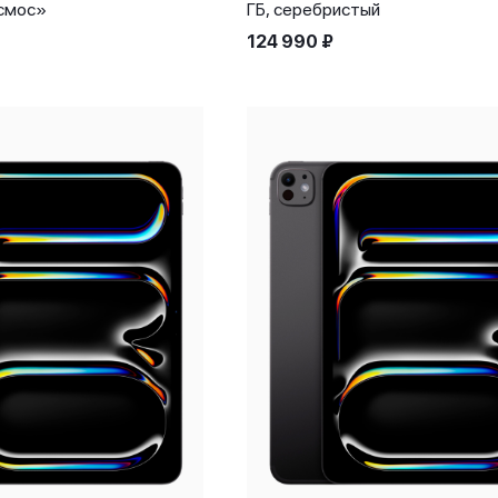
осмос»
ГБ, серебристый
124 990
₽