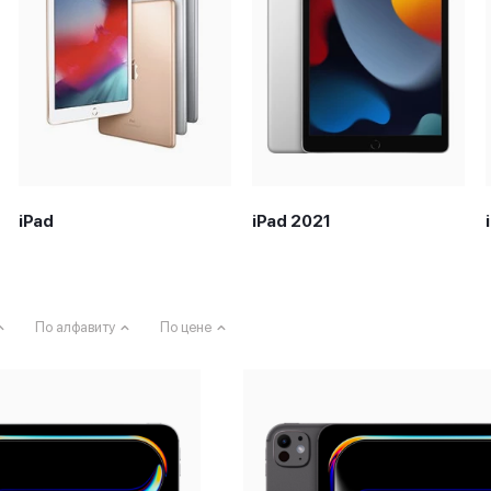
iPad
iPad 2021
По алфавиту
По цене