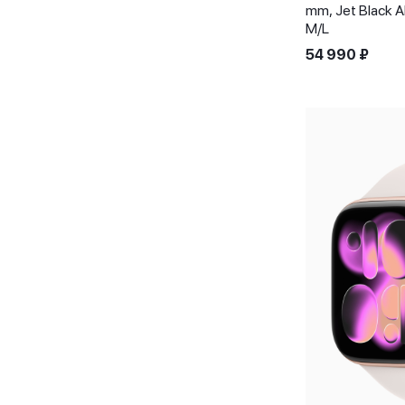
mm, Jet Black A
M/L
54 990
₽