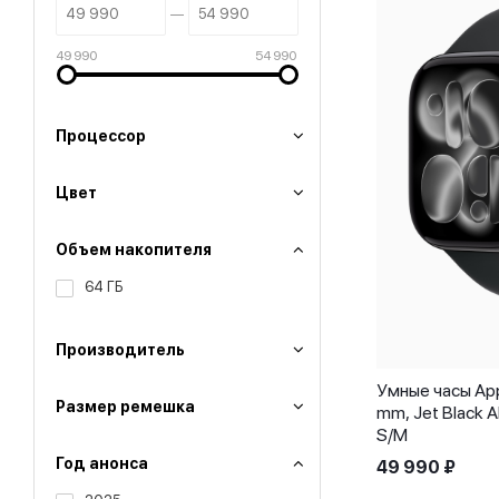
49 990
54 990
Процессор
Цвет
Объем накопителя
64 ГБ
Производитель
Умные часы App
Размер ремешка
mm, Jet Black A
S/M
Год анонса
49 990
₽