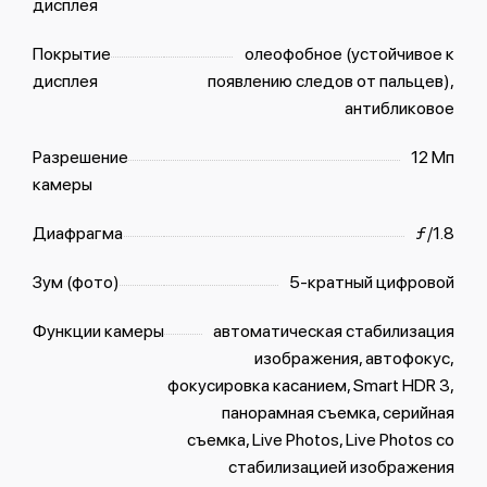
дисплея
Покрытие
олеофобное (устойчивое к
дисплея
появлению следов от пальцев),
антибликовое
Разрешение
12 Мп
камеры
Диафрагма
ƒ/1.8
Зум (фото)
5-кратный цифровой
Функции камеры
автоматическая стабилизация
изображения, автофокус,
фокусировка касанием, Smart HDR 3,
панорамная съемка, серийная
съемка, Live Photos, Live Photos со
стабили­зацией изображения