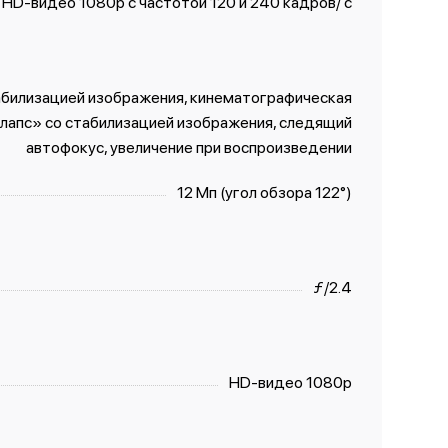
HD-видео 1080р с частотой 120 и 240 кадров/ с
абилизацией изображения, кинематографическая
лапс» со стабили­зацией изображения, следящий
автофокус, увеличение при воспроизведении
12 Мп (угол обзора 122°)
ƒ/2.4
HD-видео 1080p