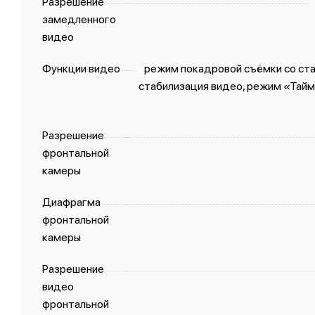
Разрешение
замедленного
видео
Функции видео
режим покадровой съёмки со ст
стабилизация видео, режим «Тайм
Разрешение
фронтальной
камеры
Диафрагма
фронтальной
камеры
Разрешение
видео
фронтальной