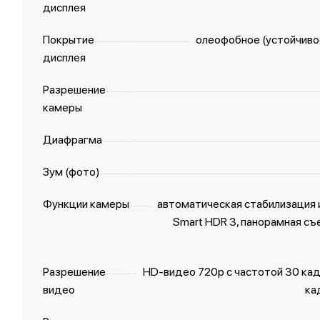
дисплея
Покрытие
олеофобное (устойчивое
дисплея
Разрешение
камеры
Диафрагма
Зум (фото)
Функции камеры
автоматическая стабилизация 
Smart HDR 3, панорамная съем
Разрешение
HD-видео 720p с частотой 30 кадр
видео
ка