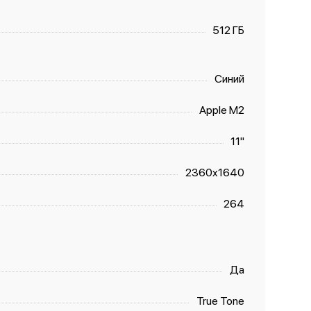
512 ГБ
Синий
Apple M2
11"
2360x1640
264
Да
True Tone