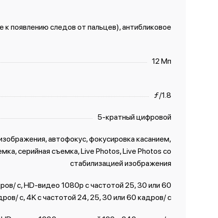
 к появлению следов от пальцев), антибликовое
12 Мп
ƒ/1.8
5-кратный цифровой
изображения, автофокус, фокусировка касанием,
ка, серийная съемка, Live Photos, Live Photos со
стабили­зацией изображения
ов/ с, HD-видео 1080p с частотой 25, 30 или 60
дров/ с, 4K с частотой 24, 25, 30 или 60 кадров/ с