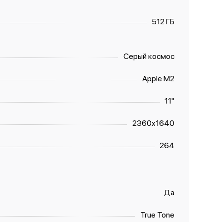
512 ГБ
Серый космос
Apple M2
11"
2360x1640
264
Да
True Tone