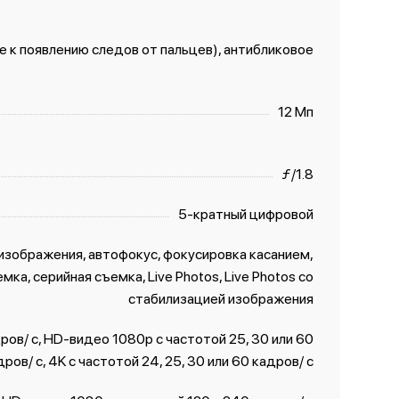
 к появлению следов от пальцев), антибликовое
12 Мп
ƒ/1.8
5-кратный цифровой
изображения, автофокус, фокусировка касанием,
ка, серийная съемка, Live Photos, Live Photos со
стабили­зацией изображения
ов/ с, HD-видео 1080p с частотой 25, 30 или 60
дров/ с, 4K с частотой 24, 25, 30 или 60 кадров/ с