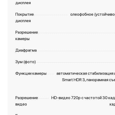
дисплея
Покрытие
олеофобное (устойчивое
дисплея
Разрешение
камеры
Диафрагма
Зум (фото)
Функции камеры
автоматическая стабилизация 
Smart HDR 3, панорамная съем
Разрешение
HD-видео 720p с частотой 30 кадр
видео
ка