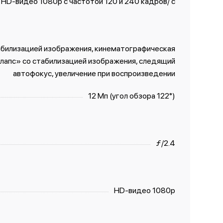
HD-видео 1080р с частотой 120 и 240 кадров/ с
абилизацией изображения, кинематографическая
лапс» со стабили­зацией изображения, следящий
автофокус, увеличение при воспроизведении
12 Мп (угол обзора 122°)
ƒ/2.4
HD-видео 1080p