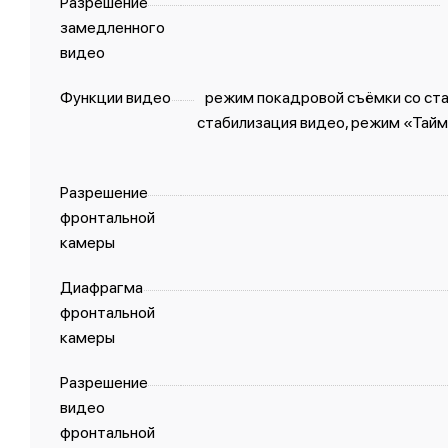
Разрешение
замедленного
видео
Функции видео
режим покадровой съёмки со ст
стабилизация видео, режим «Тайм
Разрешение
фронтальной
камеры
Диафрагма
фронтальной
камеры
Разрешение
видео
фронтальной