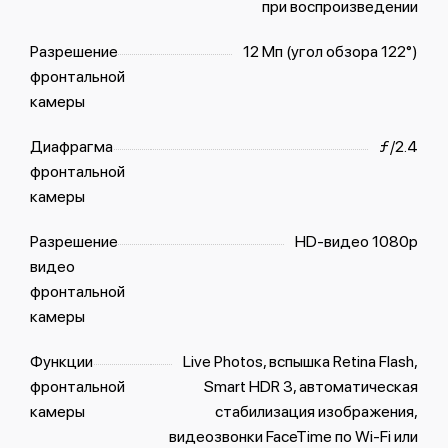
при воспроизведении
Разрешение
12 Мп (угол обзора 122°)
фронтальной
камеры
Диафрагма
ƒ/2.4
фронтальной
камеры
Разрешение
HD-видео 1080p
видео
фронтальной
камеры
Функции
Live Photos, вспышка Retina Flash,
фронтальной
Smart HDR 3, автоматическая
камеры
стабилизация изображения,
видеозвонки FaceTime по Wi‑Fi или