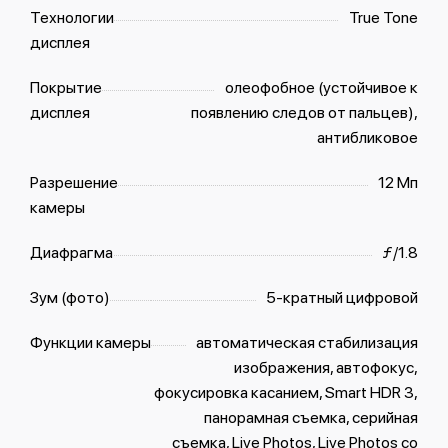
Технологии
True Tone
дисплея
Покрытие
олеофобное (устойчивое к
дисплея
появлению следов от пальцев),
антибликовое
Разрешение
12 Мп
камеры
Диафрагма
ƒ/1.8
Зум (фото)
5-кратный цифровой
Функции камеры
автоматическая стабилизация
изображения, автофокус,
фокусировка касанием, Smart HDR 3,
панорамная съемка, серийная
съемка, Live Photos, Live Photos со