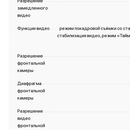
Разрешение
замедленного
видео
Функции видео
режим покадровой съёмки со ст
стабилизация видео, режим «Тайм
Разрешение
фронтальной
камеры
Диафрагма
фронтальной
камеры
Разрешение
видео
фронтальной