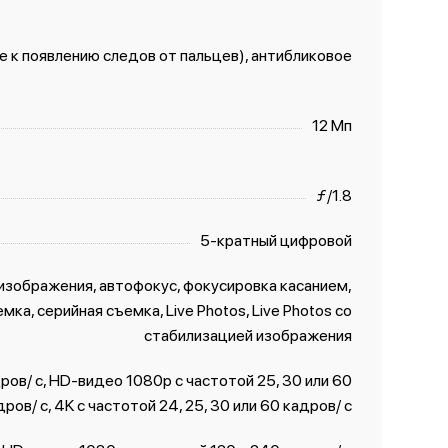
 к появлению следов от пальцев), антибликовое
12 Мп
ƒ/1.8
5-кратный цифровой
изображения, автофокус, фокусировка касанием,
ка, серийная съемка, Live Photos, Live Photos со
стабили­зацией изображения
ов/ с, HD-видео 1080p с частотой 25, 30 или 60
дров/ с, 4K с частотой 24, 25, 30 или 60 кадров/ с