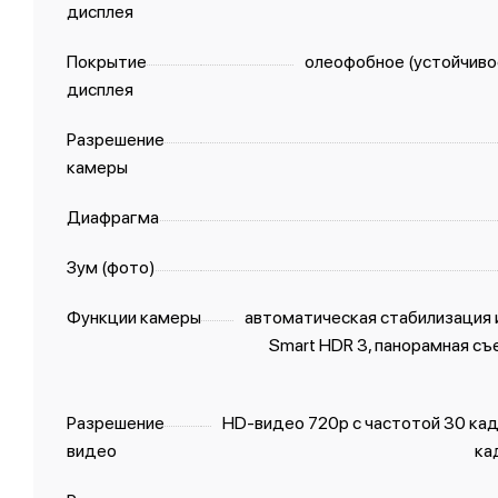
дисплея
Покрытие
олеофобное (устойчивое
дисплея
Разрешение
камеры
Диафрагма
Зум (фото)
Функции камеры
автоматическая стабилизация 
Smart HDR 3, панорамная съем
Разрешение
HD-видео 720p с частотой 30 кадр
видео
ка