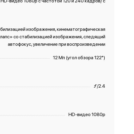
HD-видео 1080р с частотой 120 и 240 кадров/ с
абилизацией изображения, кинематографическая
лапс» со стабили­зацией изображения, следящий
автофокус, увеличение при воспроизведении
12 Мп (угол обзора 122°)
ƒ/2.4
HD-видео 1080p