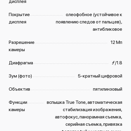
дисплея
Покрытие
олеофобное (устойчивое к
дисплея
появлению следов от пальцев),
антибликовое
Разрешение
12 Мп
камеры
Диафрагма
ƒ/1.8
Зум (фото)
5-кратный цифровой
Объектив
пятилинзовый
Функции
вспышка True Tone, автоматическая
камеры
стабилизация изображения,
автофокус, панорамная съемка,
серийная съемка, привязка