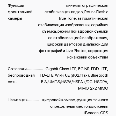
Функции
кинематографическая
фронтальной
стабилизация видео, Retina Flash с
камеры
True Tone, автоматическая
стабилизация изображения, серийная
съемка, режим покадровой съёмки
со стабилизацией изображения,
широкий цветовой диапазон для
фотографий и Live Photos, коррекция
искажений объектива
Сотовая и
Gigabit Class LTE, 5G NR, FDD‑LTE,
беспроводная
TD‑LTE, Wi-Fi 6E (802.11ax), Bluetooth
сеть
5.3, UMTS/HSPA/​HSPA+/​DC-HSDPA,
MIMO, 2x2 MIMO
Навигация
цифровой компас, функция точного
определения местоположения
iBeacon, GPS