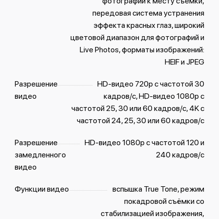
фотографий к месту съемки,
передовая система устранения
эффекта красных глаз, широкий
цветовой диапазон для фотографий и
Live Photos, форматы изображений:
HEIF и JPEG
Разрешение
HD-видео 720p с частотой 30
видео
кадров/ с, HD-видео 1080p с
частотой 25, 30 или 60 кадров/ с, 4K с
частотой 24, 25, 30 или 60 кадров/ с
Разрешение
HD-видео 1080р с частотой 120 и
замедленного
240 кадров/ с
видео
Функции видео
вспышка True Tone, режим
покадровой съёмки со
стабилизацией изображения,