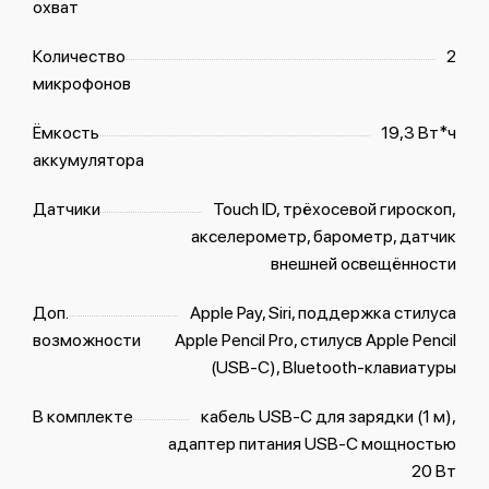
охват
Количество
2
микрофонов
Ёмкость
19,3 Вт*ч
аккумулятора
Датчики
Touch ID, трёхосевой гироскоп,
акселерометр, барометр, датчик
внешней освещённости
Доп.
Apple Pay, Siri, поддержка стилуса
возможности
Apple Pencil Pro, стилусв Apple Pencil
(USB‑C), Bluetooth-клавиатуры
В комплекте
кабель USB‑C для зарядки (1 м),
адаптер питания USB‑C мощностью
20 Вт