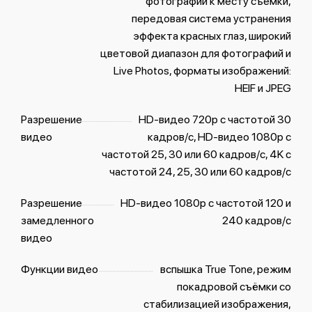
фотографий к месту съемки,
передовая система устранения
эффекта красных глаз, широкий
цветовой диапазон для фотографий и
Live Photos, форматы изображений:
HEIF и JPEG
Разрешение
HD-видео 720p с частотой 30
видео
кадров/ с, HD-видео 1080p с
частотой 25, 30 или 60 кадров/ с, 4K с
частотой 24, 25, 30 или 60 кадров/ с
Разрешение
HD-видео 1080р с частотой 120 и
замедленного
240 кадров/ с
видео
Функции видео
вспышка True Tone, режим
покадровой съёмки со
стабилизацией изображения,