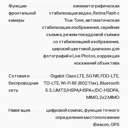
Функции
кинематографическая
фронтальной
стабилизация видео, Retina Flash с
камеры
True Tone, автоматическая
стабилизация изображения, серийная
съемка, режим покадровой съёмки
со стабилизацией изображения,
широкий цветовой диапазон для
фотографий и Live Photos, коррекция
искажений объектива
Сотовая и
Gigabit Class LTE, 5G NR, FDD‑LTE,
беспроводная
TD‑LTE, Wi-Fi 6E (802.11ax), Bluetooth
сеть
5.3, UMTS/HSPA/​HSPA+/​DC-HSDPA,
MIMO, 2x2 MIMO
Навигация
цифровой компас, функция точного
определения местоположения
iBeacon, GPS