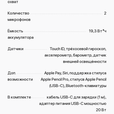
охват
Количество
2
микрофонов
Ёмкость
19,3 Вт*ч
аккумулятора
Датчики
Touch ID, трёхосевой гироскоп,
акселерометр, барометр, датчик
внешней освещённости
Доп.
Apple Pay, Siri, поддержка стилуса
возможности
Apple Pencil Pro, стилусв Apple Pencil
(USB‑C), Bluetooth-клавиатуры
В комплекте
кабель USB‑C для зарядки (1 м),
адаптер питания USB‑C мощностью
20 Вт