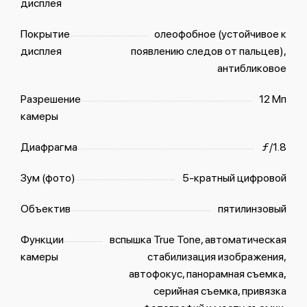
дисплея
Покрытие
олеофобное (устойчивое к
дисплея
появлению следов от пальцев),
антибликовое
Разрешение
12 Мп
камеры
Диафрагма
ƒ/1.8
Зум (фото)
5-кратный цифровой
Объектив
пятилинзовый
Функции
вспышка True Tone, автоматическая
камеры
стабилизация изображения,
автофокус, панорамная съемка,
серийная съемка, привязка