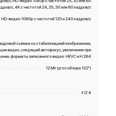
ов/ с, HD-видео 1080p с частотой 25, 30 или 60
дров/ с, 4K с частотой 24, 25, 30 или 60 кадров/ с
HD-видео 1080р с частотой 120 и 240 кадров/ с
кадровой съёмки со стабилизацией изображения,
ция видео, следящий автофокус, увеличение при
ении, форматы записанного видео: HEVC и H.264
12 Мп (угол обзора 122°)
ƒ/2.4