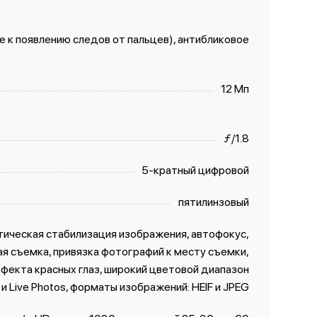
 к появлению следов от пальцев), антибликовое
12 Мп
ƒ/1.8
5-кратный цифровой
пятилинзовый
тическая стабилизация изображения, автофокус,
ая съемка, привязка фотографий к месту съемки,
фекта красных глаз, широкий цветовой диапазон
и Live Photos, форматы изображений: HEIF и JPEG