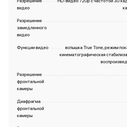
Разрешение
HD-видео 720p с частотой 30 кадр
видео
ка
Разрешение
замедленного
видео
Функции видео
вспышка True Tone, режим по
кинематографическая стабилиза
воспроизвед
Разрешение
фронтальной
камеры
Диафрагма
фронтальной
камеры