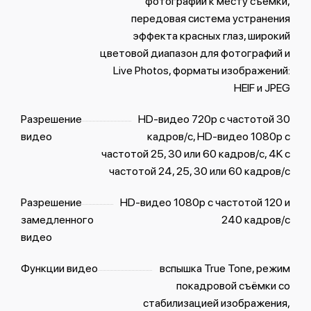
фотографий к месту съемки,
передовая система устранения
эффекта красных глаз, широкий
цветовой диапазон для фотографий и
Live Photos, форматы изображений:
HEIF и JPEG
Разрешение
HD-видео 720p с частотой 30
видео
кадров/ с, HD-видео 1080p с
частотой 25, 30 или 60 кадров/ с, 4K с
частотой 24, 25, 30 или 60 кадров/ с
Разрешение
HD-видео 1080р с частотой 120 и
замедленного
240 кадров/ с
видео
Функции видео
вспышка True Tone, режим
покадровой съёмки со
стабилизацией изображения,