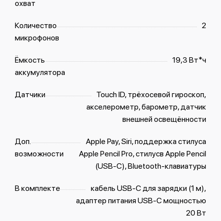
охват
Количество
2
микрофонов
Ёмкость
19,3 Вт*ч
аккумулятора
Датчики
Touch ID, трёхосевой гироскоп,
акселерометр, барометр, датчик
внешней освещённости
Доп.
Apple Pay, Siri, поддержка стилуса
возможности
Apple Pencil Pro, стилусв Apple Pencil
(USB‑C), Bluetooth-клавиатуры
В комплекте
кабель USB‑C для зарядки (1 м),
адаптер питания USB‑C мощностью
20 Вт