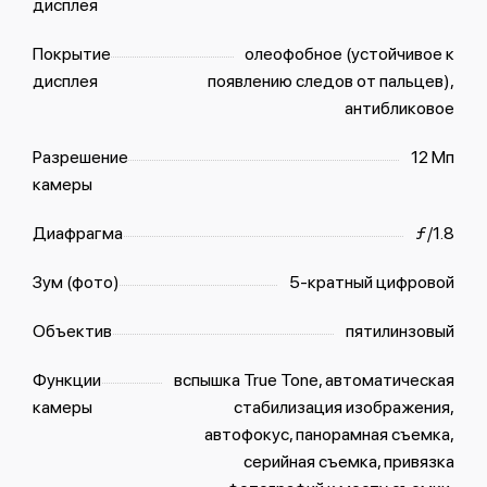
дисплея
Покрытие
олеофобное (устойчивое к
дисплея
появлению следов от пальцев),
антибликовое
Разрешение
12 Мп
камеры
Диафрагма
ƒ/1.8
Зум (фото)
5-кратный цифровой
Объектив
пятилинзовый
Функции
вспышка True Tone, автоматическая
камеры
стабилизация изображения,
автофокус, панорамная съемка,
серийная съемка, привязка