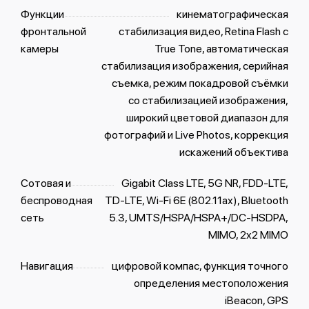
Функции
кинематографическая
фронтальной
стабилизация видео, Retina Flash с
камеры
True Tone, автоматическая
стабилизация изображения, серийная
съемка, режим покадровой съёмки
со стабилизацией изображения,
широкий цветовой диапазон для
фотографий и Live Photos, коррекция
искажений объектива
Сотовая и
Gigabit Class LTE, 5G NR, FDD‑LTE,
беспроводная
TD‑LTE, Wi-Fi 6E (802.11ax), Bluetooth
сеть
5.3, UMTS/HSPA/​HSPA+/​DC-HSDPA,
MIMO, 2x2 MIMO
Навигация
цифровой компас, функция точного
определения местоположения
iBeacon, GPS