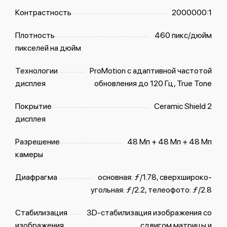
Контрастность
2000000:1
Плотность
460 пикс/дюйм
пикселей на дюйм
Технологии
ProMotion с адаптивной частотой
дисплея
обновления до 120 Гц, True Tone
Покрытие
Ceramic Shield 2
дисплея
Разрешение
48 Мп + 48 Мп + 48 Мп
камеры
Диафрагма
основная: ƒ/1.78, сверхшироко­
угольная: ƒ/2.2, телеофото: ƒ/2.8
Стабилизация
3D-стабилизация изображения со
изображения
сдвигом матрицы и