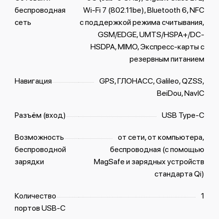
беспроводная
Wi-Fi 7 (802.11be), Bluetooth 6, NFC
сеть
с поддержкой режима считывания,
GSM/EDGE, UMTS/​HSPA+/​DC-
HSDPA, MIMO, Экспресс‑карты с
резервным питанием
Навигация
GPS, ГЛОНАСС, Galileo, QZSS,
BeiDou, NavIC
Разъём (вход)
USB Type-C
Возможность
от сети, от компьютера,
беспроводной
беспроводная (с помощью
зарядки
MagSafe и зарядных устройств
стандарта Qi)
Количество
1
портов USB-C