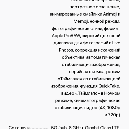
портретное освещение,
анимированные смайлики Animoji и
Memoji, ночной режим,
фотографические стили, формат
Apple ProRAW, широкий цветовой
диапазон для фотографий и Live
Photos, коррекция искажений
объектива, автоматическая
стабилизация изображения,
серийная съëмка, режим
«Таймлапс» со стабилизацией
изображения, функция QuickTake,
видео «Таймлапс» в Ночном
режиме, кинематографическая
стабилизация видео (4K, 1080p
и 720p)
Сотовая и
5G (sub‑6 GHz), Gigabit Class LTE,