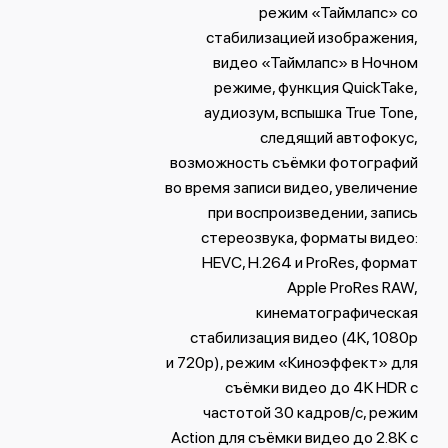
режим «Таймлапс» со
стабилизацией изображения,
видео «Таймлапс» в Ночном
режиме, функция QuickTake,
аудиозум, вспышка True Tone,
следящий автофокус,
возможность съёмки фотографий
во время записи видео, увеличение
при воспроизведении, запись
стереозвука, форматы видео:
HEVC, H.264 и ProRes, формат
Apple ProRes RAW,
кинематографическая
стабилизация видео (4K, 1080p
и 720p), режим «Киноэффект» для
съёмки видео до 4K HDR с
частотой 30 кадров/с, режим
Action для съёмки видео до 2.8К с