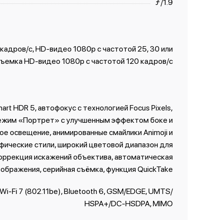
ƒ/1.9
0 кадров/с, HD-видео 1080p с частотой 25, 30 или
съемка HD-видео 1080p с частотой 120 кадров/с
mart HDR 5, автофокус с технологией Focus Pixels,
режим «Портрет» с улучшенным эффектом боке и
ое освещение, анимированные смайлики Animoji и
фические стили, широкий цветовой диапазон для
 коррекция искажений объектива, автоматическая
ображения, серийная съëмка, функция QuickTake
 Wi-Fi 7 (802.11be), Bluetooth 6, GSM/EDGE, UMTS/​
HSPA+/​DC-HSDPA, MIMO