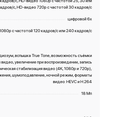
 кадров/ с, HD-видео 1080p с частотой 25, 30 или
адров/ с, HD-видео 720p с частотой 30 кадров/ с
цифровой 6х
080р c частотой 120 кадров/ с или 240 кадров/ с
удиозум, вспышка True Tone, возможность съёмки
 видео, увеличение при воспроизведении, запись
ическая стабилизация видео (4K, 1080p и 720p),
жения, шумоподавление, ночной режим, форматы
видео: HEVC и H.264
18 Мп