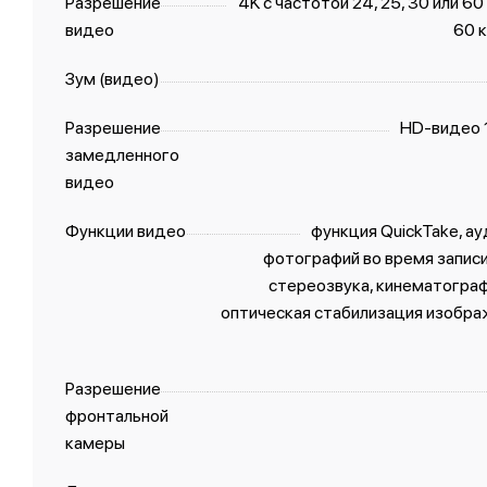
Разрешение
4K с частотой 24, 25, 30 или 60
видео
60 к
Зум (видео)
Разрешение
HD-видео 1
замедленного
видео
Функции видео
функция QuickTake, а
фотографий во время записи
стереозвука, кинематограф
оптическая стабилизация изобра
Разрешение
фронтальной
камеры