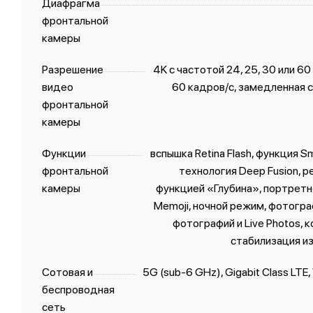
Диафрагма
фронтальной
камеры
Разрешение
4K с частотой 24, 25, 30 или 6
видео
60 кадров/с, замедленная 
фронтальной
камеры
Функции
вспышка Retina Flash, функция S
фронтальной
технология Deep Fusion, 
камеры
функцией «Глубина», портретн
Memoji, ночной режим, фотогра
фотографий и Live Photos,
стабилизация из
Сотовая и
5G (sub‑6 GHz), Gigabit Class LTE,
беспроводная
сеть