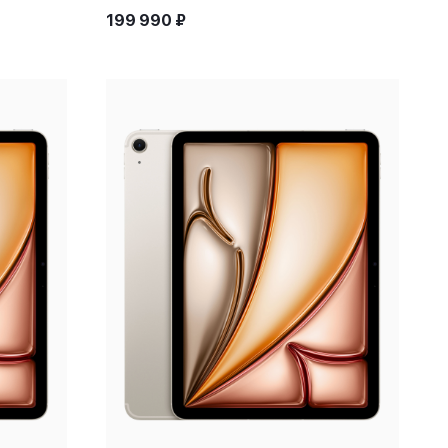
199 990
₽