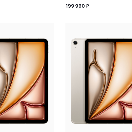
199 990
₽