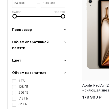
54 890
199 990
Процессор
Объем оперативной
памяти
Цвет
Объем накопителя
1 ТБ
Apple iPad Air (
128 ГБ
«сияющая зве
256 ГБ
179 990
₽
512 ГБ
64 ГБ