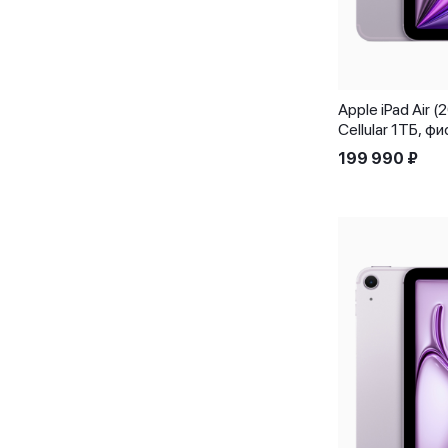
Apple iPad Air 
Cellular 1ТБ, ф
199 990
₽