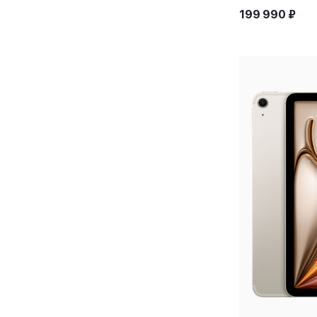
199 990
₽